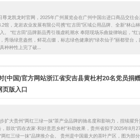
2日尊龙凯龙时官网，2025年广州展览会在广州中国出进口商品交往会
3.2馆，龙岩农业发展有限公司携“红古田”区域公用品牌、全新“林
入。 “红古田”品牌新品秀引颈虚耗潮水 奉陪现场乐曲旋律响起，“红
，秀场绿意盎然，鲜花点缀，标志绿色健康的“绿衣仙子”丽都登台，款
具种种性上完了破...
时(中国)官方网站浙江省安吉县黄杜村20名党员捐赠
)网页版入口
步扩大贵州“两红三绿一抹”茶产业品牌的驰名度和影响力，捏续擢升
告，鼓吹“四在农家·和好意思乡村”补助效果，贵州省拟于2025年8月
“两红三绿一抹”品牌推介会。 贵州是中国最大的茶叶产区，图为部分