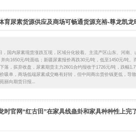
体育尿素货源供应及商场可畅通货源充裕-尊龙凯龙时
3日，国内尿素现货涨跌互现，区域分化较着。主流产区山东、河南、
，并向1650元/吨面临；新疆尿素报价再跌30元/吨，低至1450元/吨
下落，摈弃收盘，尿素期货主力2601合约报收于1726元/吨，跌幅1
价吸单，商场低端尿素成交略有好转，但中间商出货价钱更低，导致
苑丽向期货日报...
龙时官网“红古田”在家具线蛊卦和家具种种性上完了