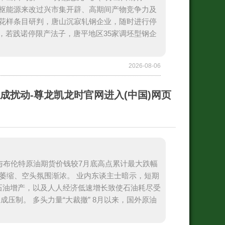
中枢能源来改过兴市集开辟、高期间产物竞争力及
日左证花样条目研判，唐山沉寂轧钢企业，随时进行停
知，若践诺停限产法子，唐平地区35家调坯型钢企
2026-08-06
成扰动-尊龙凯龙时官网进入(中国)网页
与布伦特原油期货价钱较7月底高点累计最大跌幅
量萎缩、空头氛围渐浓。 业内东谈主士暗示，短期
续石油增产，以及人人经济低速增长致使石油耗尽受
压制。 多头力量“大裁撤” 8月以来，国外原油