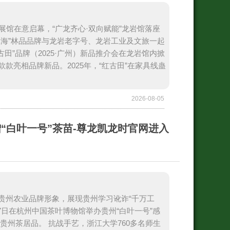
展馆在意启幕，“广龙齐心·双向赋能”龙岩馆落座
山林海”林品品牌与龙岩老字号、龙岩工业及文旅一起
古田”品牌（2025·广州）新品推介会在龙岩馆内掀
款亮相品牌新品。2025年，“红古田”在家具线蛊
2026-08-05
“白叶一号”茶苗-尊龙凯龙时官网进入
贵州农业品牌形象，展现贵州学习讹诈“千万工
27日在杭州中国茶叶博物馆举办贵州“白叶一号”感
贵州茶居品。 抗战手艺，浙江大学760多名师生