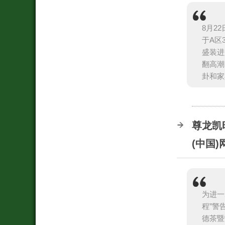
8月2
于A区
盛装进
翻高潮
卦和家
尊龙凯
(中国
为进一
程”警
德茶暨