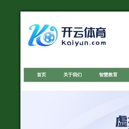
首页
关于我们
智慧教育