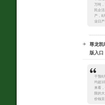
万吨，
民企活
产，8
业日产量
尊龙凯
版入口
干预8
均超1
来看，
限的大
价钱呈