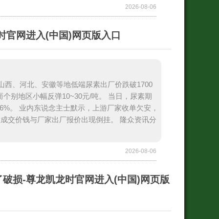
2026-08-06
官网进入(中国)网页版入口
山西、河北、安徽等地低端尿素出厂价跌破1700
。而个别地区小幅反弹10~30元/吨。 当日，尿素期
.76%。 业内东说念主士默示，上游厂家收单欠安，
成交价钱与厂家出厂报价出现倒挂。 隆众资讯分
2026-08-06
破损-尊龙凯龙时官网进入(中国)网页版